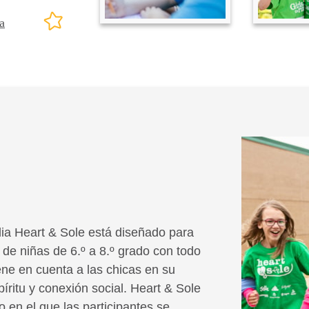
a
ia Heart & Sole está diseñado para
 de niñas de 6.º a 8.º grado con todo
ene en cuenta a las chicas en su
píritu y conexión social. Heart & Sole
o en el que las participantes se