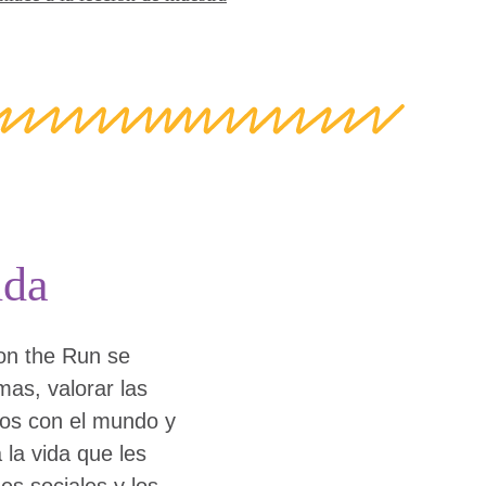
ida
 on the Run se
as, valorar las
mos con el mundo y
 la vida que les
es sociales y los