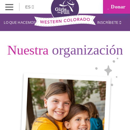
Donar
ES
LO QUE HACEMOS
INSCRÍBETE
organización
Nuestra