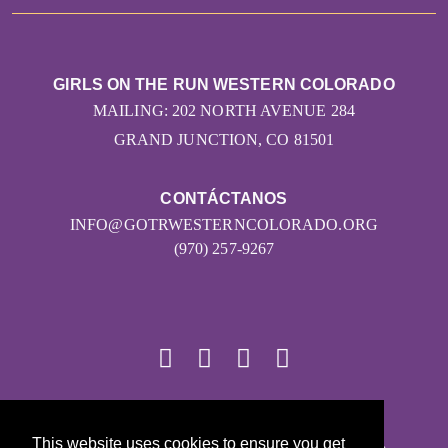
GIRLS ON THE RUN WESTERN COLORADO
MAILING: 202 NORTH AVENUE 284
GRAND JUNCTION, CO 81501
CONTÁCTANOS
INFO@GOTRWESTERNCOLORADO.ORG
(970) 257-9267
© 2026
This website uses cookies to ensure you get